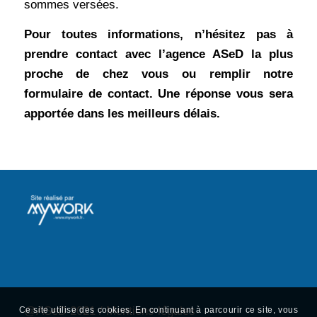
sommes versées.
Pour toutes informations, n’hésitez pas à
prendre contact avec l’agence ASeD la plus
proche de chez vous ou remplir notre
formulaire de contact. Une réponse vous sera
apportée dans les meilleurs délais.
@ASeD 2021 /
Mentions légale
s
Ce site utilise des cookies. En continuant à parcourir ce site, vous