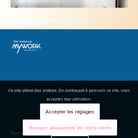
@ASeD 2021 /
Mentions légale
s
Ce site utilise des cookies. En continuant à parcourir ce site, vous
acceptez leur utilisation.
Accepter les réglages
Masquer uniquement les notifications
Partenaires